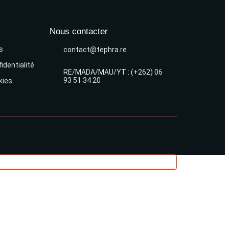
Nous contacter
s
contact@tephra.re
identialité
RE/MADA/MAU/YT : (+262) 06
93 51 34 20
kies