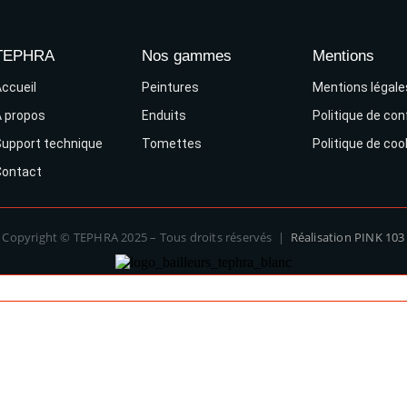
TEPHRA
Nos gammes
Mentions
ccueil
Peintures
Mentions légale
 propos
Enduits
Politique de conf
upport technique
Tomettes
Politique de coo
Contact
Copyright © TEPHRA 2025 – Tous droits réservés |
Réalisation PINK 103