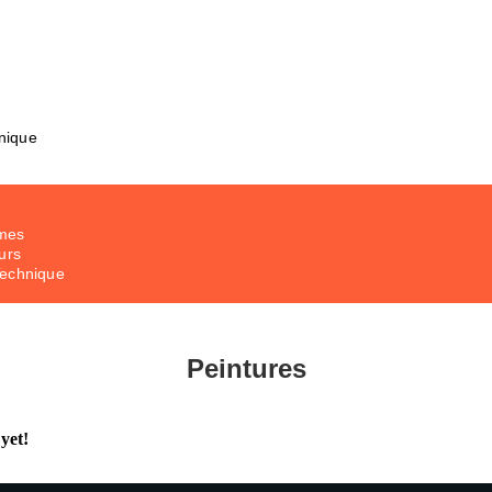
nique
mes
urs
Technique
Peintures
yet!